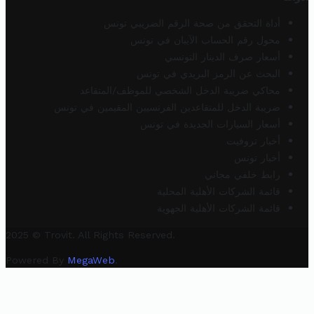
أداة التحقق من صحة الرقم الضريبي تونس
محول رقم الحساب الآيبان في تونس
أسعار صرف الدينار التونسي
البحث عن الرمز البريدي في تونس
محاكي ضريبة الدخل الشخصي للموظف/المتقاعد
ضريبة الدخل للمتقاعدين الفرنسيين المقيمين في تونس
أسعار السيارات الجديدة في تونس
أخبار تروفيت
أخبار تونس
رابط خلفي مجاني
قائمة الشركات الأهلية المحلية
قائمة الشركات الأهلية الجهوية
2025 © Trovit. All Rights Reserved.
Powered By
MegaWeb
.