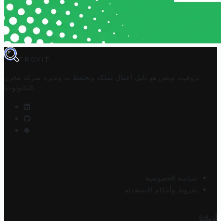
TROVIT
تروفيت تونس هو دليل أعمال تملكه وتحتفظ به وتديره
شركة مخزن
.
التكنولوجيا
سياسة الخصوصية
شروط وأحكام الاستخدام
أدواتنا