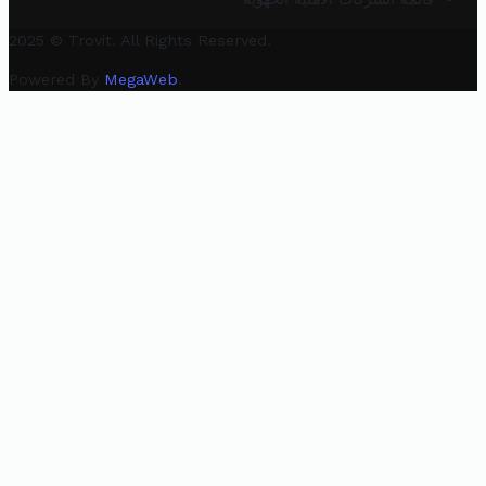
2025 © Trovit. All Rights Reserved.
Powered By
MegaWeb
.