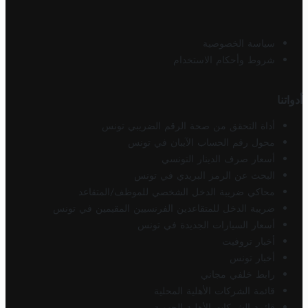
سياسة الخصوصية
شروط وأحكام الاستخدام
أدواتنا
أداة التحقق من صحة الرقم الضريبي تونس
محول رقم الحساب الآيبان في تونس
أسعار صرف الدينار التونسي
البحث عن الرمز البريدي في تونس
محاكي ضريبة الدخل الشخصي للموظف/المتقاعد
ضريبة الدخل للمتقاعدين الفرنسيين المقيمين في تونس
أسعار السيارات الجديدة في تونس
أخبار تروفيت
أخبار تونس
رابط خلفي مجاني
قائمة الشركات الأهلية المحلية
قائمة الشركات الأهلية الجهوية