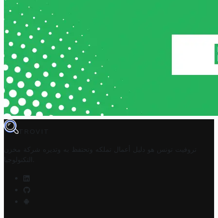
TROVIT
تروفيت تونس هو دليل أعمال تملكه وتحتفظ به وتديره
شركة مخزن
.
التكنولوجيا