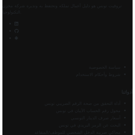
تروفيت تونس هو دليل أعمال تملكه وتحتفظ به وتديره
شركة مخزن
.
التكنولوجيا
سياسة الخصوصية
شروط وأحكام الاستخدام
أدواتنا
أداة التحقق من صحة الرقم الضريبي تونس
محول رقم الحساب الآيبان في تونس
أسعار صرف الدينار التونسي
البحث عن الرمز البريدي في تونس
محاكي ضريبة الدخل الشخصي للموظف/المتقاعد