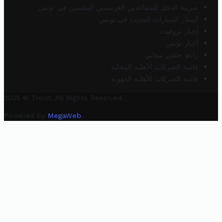
ضريبة الدخل للمتقاعدين الفرنسيين المقيمين في تونس
أسعار السيارات الجديدة في تونس
أخبار تروفيت
أخبار تونس
رابط خلفي مجاني
قائمة الشركات الأهلية المحلية
قائمة الشركات الأهلية الجهوية
2025 © Trovit. All Rights Reserved.
Powered By
MegaWeb
.