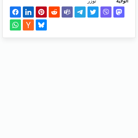
الولاية
توزر