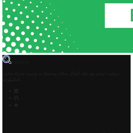
TROVIT
تروفيت تونس هو دليل أعمال تملكه وتحتفظ به وتديره
شركة مخزن
.
التكنولوجيا