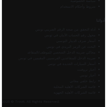
سياسة الخصوصية
شروط وأحكام الاستخدام
أدواتنا
أداة التحقق من صحة الرقم الضريبي تونس
محول رقم الحساب الآيبان في تونس
أسعار صرف الدينار التونسي
البحث عن الرمز البريدي في تونس
محاكي ضريبة الدخل الشخصي للموظف/المتقاعد
ضريبة الدخل للمتقاعدين الفرنسيين المقيمين في تونس
أسعار السيارات الجديدة في تونس
أخبار تروفيت
أخبار تونس
رابط خلفي مجاني
قائمة الشركات الأهلية المحلية
قائمة الشركات الأهلية الجهوية
2025 © Trovit. All Rights Reserved.