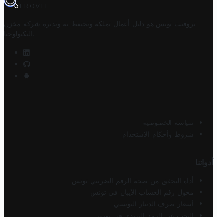
TROVIT
تروفيت تونس هو دليل أعمال تملكه وتحتفظ به وتديره
شركة مخزن
.
التكنولوجيا
سياسة الخصوصية
شروط وأحكام الاستخدام
أدواتنا
أداة التحقق من صحة الرقم الضريبي تونس
محول رقم الحساب الآيبان في تونس
أسعار صرف الدينار التونسي
البحث عن الرمز البريدي في تونس