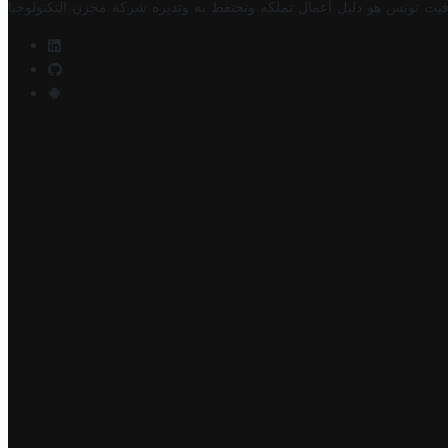
فيت تونس هو دليل أعمال تملكه وتحتفظ به وتديره
شركة مخزن التكنولوجيا