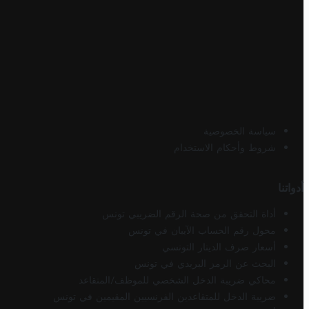
سياسة الخصوصية
شروط وأحكام الاستخدام
أدواتنا
أداة التحقق من صحة الرقم الضريبي تونس
محول رقم الحساب الآيبان في تونس
أسعار صرف الدينار التونسي
البحث عن الرمز البريدي في تونس
محاكي ضريبة الدخل الشخصي للموظف/المتقاعد
ضريبة الدخل للمتقاعدين الفرنسيين المقيمين في تونس