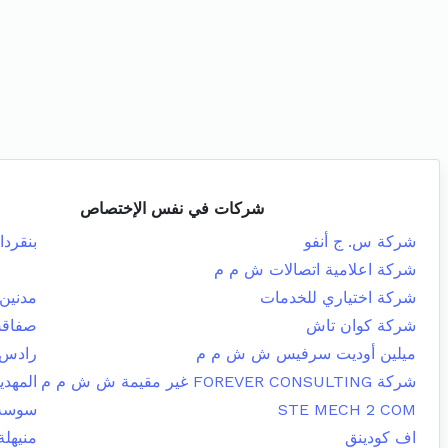
شركات في نفس الإختصاص
شركة س. ج أنفو
بنقردا
شركة اعلامية اتصالات ش م م
شركة اختياري للخدمات
مدنين 
شركة كوان تاش
صفاقس
ميلين أوديت سرفيس ش ش م م
رادس
شركة FOREVER CONSULTING غير مقيمة ش ش م م
المهدي
STE MECH 2 COM
سوسة 
اف كودينق
منيهلة