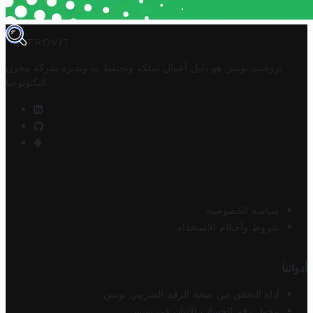
TROVIT
تروفيت تونس هو دليل أعمال تملكه وتحتفظ به وتديره
شركة مخزن
.
التكنولوجيا
سياسة الخصوصية
شروط وأحكام الاستخدام
أدواتنا
أداة التحقق من صحة الرقم الضريبي تونس
محول رقم الحساب الآيبان في تونس