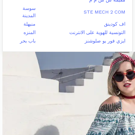
سوسة
STE MECH 2 COM
المدينة
اف كودينق
منيهلة
التونسية للهوية على الانترنت
المنزه
ايزي فور يو صلوشنز
باب بحر