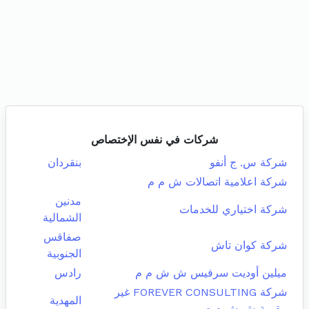
شركات في نفس الإختصاص
شركة س. ج أنفو
بنقردان
شركة اعلامية اتصالات ش م م
مدنين
شركة اختياري للخدمات
الشمالية
صفاقس
شركة كوان تاش
الجنوبية
ميلين أوديت سرفيس ش ش م م
رادس
شركة FOREVER CONSULTING غير
المهدية
مقيمة ش ش م م