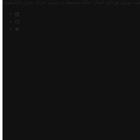
فيت تونس هو دليل أعمال تملكه وتحتفظ به وتديره
شركة مخزن التكنولوجيا