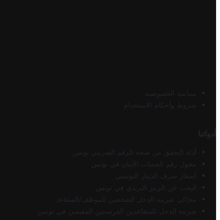
سياسة الخصوصية
شروط وأحكام الاستخدام
أدواتنا
أداة التحقق من صحة الرقم الضريبي تونس
محول رقم الحساب الآيبان في تونس
أسعار صرف الدينار التونسي
البحث عن الرمز البريدي في تونس
محاكي ضريبة الدخل الشخصي للموظف/المتقاعد
ضريبة الدخل للمتقاعدين الفرنسيين المقيمين في تونس