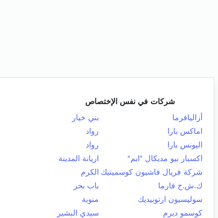
شركات في نفس الإختصاص
أزاليافرما
بني خيار
اماكس بارا
رواد
اليونس بارا
رواد
اكسبار بيو مديكال "ابم"
اريانة المدينة
شركة فريال فاشيون كوسميتيك
الكرم
ك.ش.خ فارما
باب بحر
سوليسيون ارتوبيديك
منوبة
كوسمو ديرم
سيدي البشير