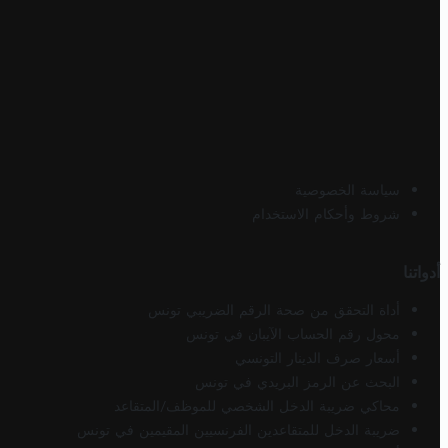
سياسة الخصوصية
شروط وأحكام الاستخدام
أدواتنا
أداة التحقق من صحة الرقم الضريبي تونس
محول رقم الحساب الآيبان في تونس
أسعار صرف الدينار التونسي
البحث عن الرمز البريدي في تونس
محاكي ضريبة الدخل الشخصي للموظف/المتقاعد
ضريبة الدخل للمتقاعدين الفرنسيين المقيمين في تونس