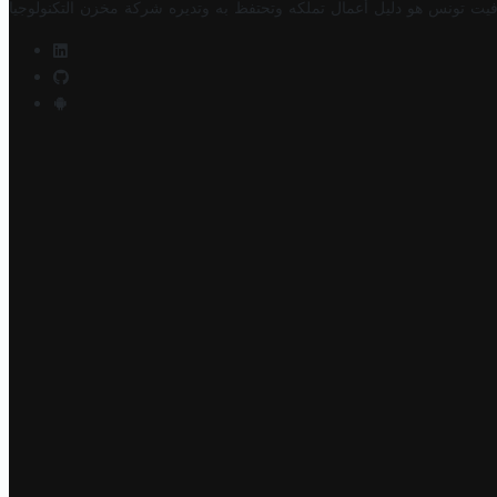
فيت تونس هو دليل أعمال تملكه وتحتفظ به وتديره
شركة مخزن التكنولوجيا