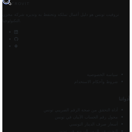
TROVIT
تروفيت تونس هو دليل أعمال تملكه وتحتفظ به وتديره
شركة مخزن
.
التكنولوجيا
سياسة الخصوصية
شروط وأحكام الاستخدام
أدواتنا
أداة التحقق من صحة الرقم الضريبي تونس
محول رقم الحساب الآيبان في تونس
أسعار صرف الدينار التونسي
البحث عن الرمز البريدي في تونس