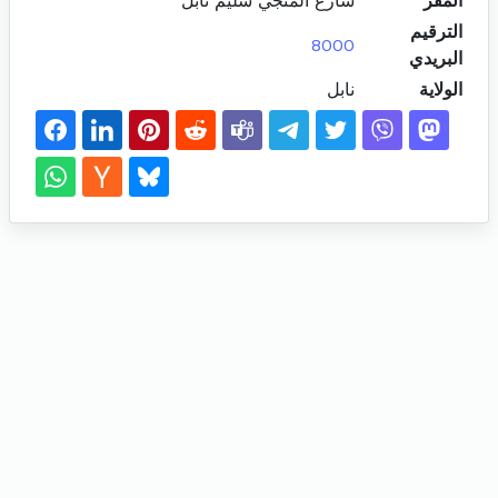
المقر
شارع المنجي سليم نابل
الترقيم
8000
البريدي
الولاية
نابل