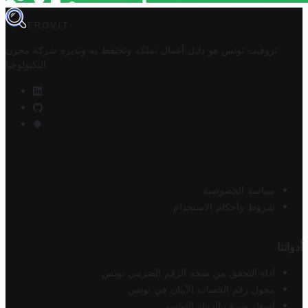
TROVIT
تروفيت تونس هو دليل أعمال تملكه وتحتفظ به وتديره
شركة مخزن
.
التكنولوجيا
سياسة الخصوصية
شروط وأحكام الاستخدام
أدواتنا
أداة التحقق من صحة الرقم الضريبي تونس
محول رقم الحساب الآيبان في تونس
أسعار صرف الدينار التونسي