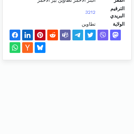
المقر
البئر الاحمر تطاوين بير الأحمر
الترقيم
3212
البريدي
الولاية
تطاوين