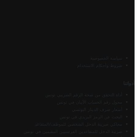
سياسة الخصوصية
شروط وأحكام الاستخدام
أدواتنا
أداة التحقق من صحة الرقم الضريبي تونس
محول رقم الحساب الآيبان في تونس
أسعار صرف الدينار التونسي
البحث عن الرمز البريدي في تونس
محاكي ضريبة الدخل الشخصي للموظف/المتقاعد
ضريبة الدخل للمتقاعدين الفرنسيين المقيمين في تونس