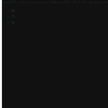
فيت تونس هو دليل أعمال تملكه وتحتفظ به وتديره
شركة مخزن التكنولوجيا