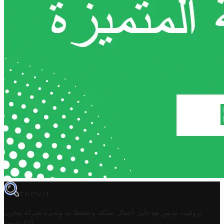
TROVIT
تروفيت تونس هو دليل أعمال تملكه وتحتفظ به وتديره
شركة مخزن
.
التكنولوجيا