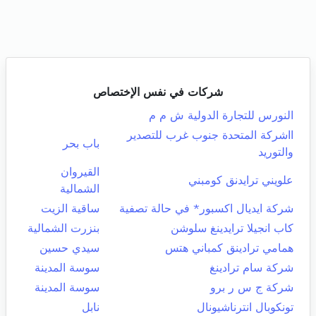
شركات في نفس الإختصاص
النورس للتجارة الدولية ش م م
ااشركة المتحدة جنوب غرب للتصدير
باب بحر
والتوريد
القيروان
علويني ترايدنق كومبني
الشمالية
شركة ايديال اكسبور* في حالة تصفية
ساقية الزيت
كاب انجيلا ترايدينغ سلوشن
بنزرت الشمالية
همامي ترادينق كمباني هتس
سيدي حسين
شركة سام ترادينغ
سوسة المدينة
شركة ج س ر برو
سوسة المدينة
تونكوبال انترناشيونال
نابل