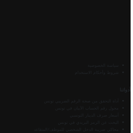
سياسة الخصوصية
شروط وأحكام الاستخدام
أدواتنا
أداة التحقق من صحة الرقم الضريبي تونس
محول رقم الحساب الآيبان في تونس
أسعار صرف الدينار التونسي
البحث عن الرمز البريدي في تونس
محاكي ضريبة الدخل الشخصي للموظف/المتقاعد