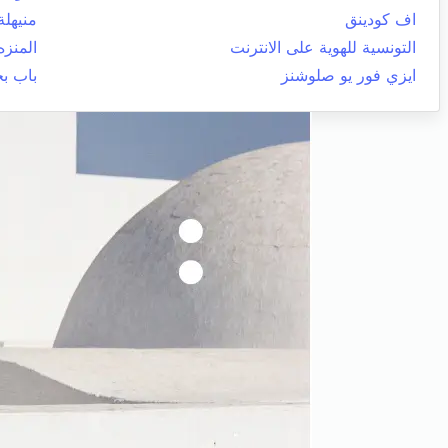
اف كودينق
منيهلة
التونسية للهوية على الانترنت
المنزه
ايزي فور يو صلوشنز
باب ب