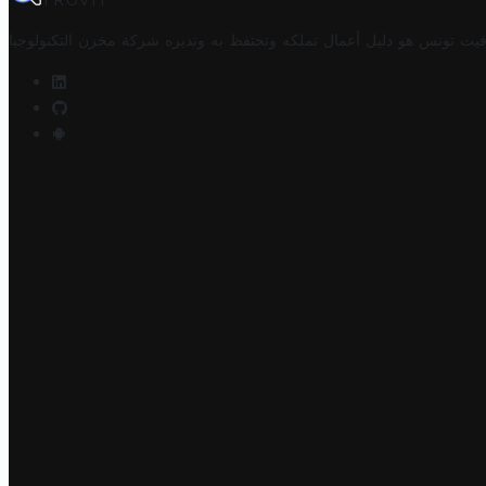
TROVIT
فيت تونس هو دليل أعمال تملكه وتحتفظ به وتديره
شركة مخزن التكنولوجيا