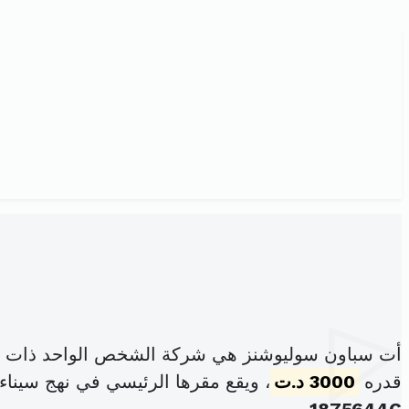
أت سباون سوليوشنز هي شركة الشخص الواحد ذات ال
قدره
3000 د.ت
، ويقع مقرها الرئيسي في نهج سيناء ب21 اقامة صادقية الكرم حلق الو