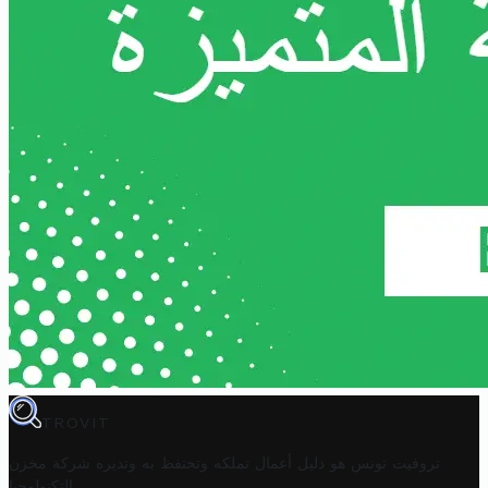
TROVIT
تروفيت تونس هو دليل أعمال تملكه وتحتفظ به وتديره
شركة مخزن
.
التكنولوجيا