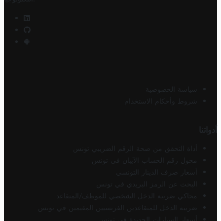
سياسة الخصوصية
شروط وأحكام الاستخدام
أدواتنا
أداة التحقق من صحة الرقم الضريبي تونس
محول رقم الحساب الآيبان في تونس
أسعار صرف الدينار التونسي
البحث عن الرمز البريدي في تونس
محاكي ضريبة الدخل الشخصي للموظف/المتقاعد
ضريبة الدخل للمتقاعدين الفرنسيين المقيمين في تونس
أسعار السيارات الجديدة في تونس