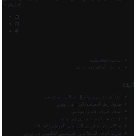
.
التكنولوجيا
سياسة الخصوصية
شروط وأحكام الاستخدام
أدواتنا
أداة التحقق من صحة الرقم الضريبي تونس
محول رقم الحساب الآيبان في تونس
أسعار صرف الدينار التونسي
البحث عن الرمز البريدي في تونس
محاكي ضريبة الدخل الشخصي للموظف/المتقاعد
ضريبة الدخل للمتقاعدين الفرنسيين المقيمين في تونس