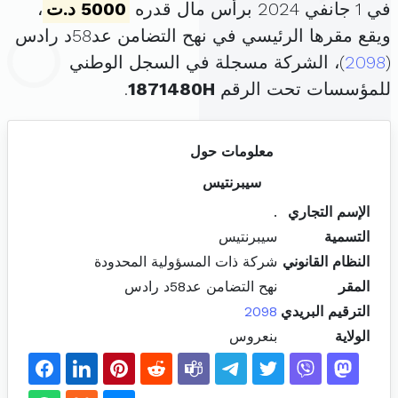
في 1 جانفي 2024 برأس مال قدره
5000 د.ت
،
ويقع مقرها الرئيسي في نهح التضامن عد58د رادس
(
2098
)، الشركة مسجلة في السجل الوطني
للمؤسسات تحت الرقم
1871480H
.
معلومات حول
سيبرنتيس
الإسم التجاري
.
التسمية
سيبرنتيس
النظام القانوني
شركة ذات المسؤولية المحدودة
المقر
نهح التضامن عد58د رادس
الترقيم البريدي
2098
الولاية
بنعروس