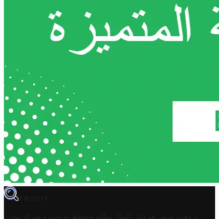
TROVIT
تروفيت تونس هو دليل أعمال تملكه وتحتفظ به وتديره
شركة مخزن