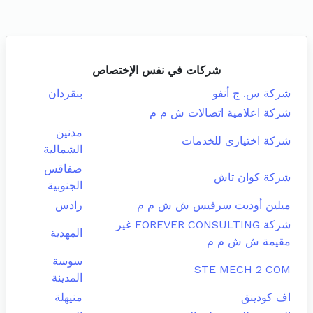
شركات في نفس الإختصاص
شركة س. ج أنفو
بنقردان
شركة اعلامية اتصالات ش م م
مدنين
شركة اختياري للخدمات
الشمالية
صفاقس
شركة كوان تاش
الجنوبية
ميلين أوديت سرفيس ش ش م م
رادس
شركة FOREVER CONSULTING غير
المهدية
مقيمة ش ش م م
سوسة
STE MECH 2 COM
المدينة
اف كودينق
منيهلة