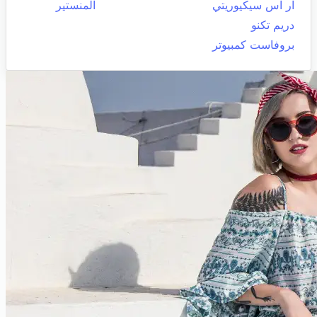
ار اس سيكيوريتي
المنستير
دريم تكنو
بروفاست كمبيوتر