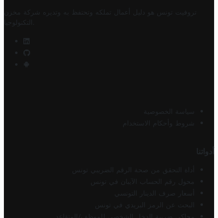
تروفيت تونس هو دليل أعمال تملكه وتحتفظ به وتديره
شركة مخزن
.
التكنولوجيا
سياسة الخصوصية
شروط وأحكام الاستخدام
أدواتنا
أداة التحقق من صحة الرقم الضريبي تونس
محول رقم الحساب الآيبان في تونس
أسعار صرف الدينار التونسي
البحث عن الرمز البريدي في تونس
محاكي ضريبة الدخل الشخصي للموظف/المتقاعد