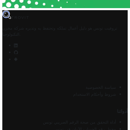
TROVIT
تروفيت تونس هو دليل أعمال تملكه وتحتفظ به وتديره
شركة مخزن
.
التكنولوجيا
سياسة الخصوصية
شروط وأحكام الاستخدام
أدواتنا
أداة التحقق من صحة الرقم الضريبي تونس
محول رقم الحساب الآيبان في تونس