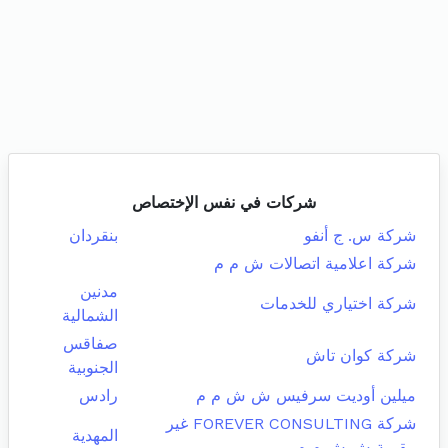
شركات في نفس الإختصاص
شركة س. ج أنفو
بنقردان
شركة اعلامية اتصالات ش م م
مدنين
شركة اختياري للخدمات
الشمالية
صفاقس
شركة كوان تاش
الجنوبية
ميلين أوديت سرفيس ش ش م م
رادس
شركة FOREVER CONSULTING غير
المهدية
مقيمة ش ش م م