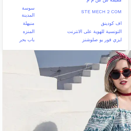
سوسة
STE MECH 2 COM
المدينة
اف كودينق
منيهلة
التونسية للهوية على الانترنت
المنزه
ايزي فور يو صلوشنز
باب بحر