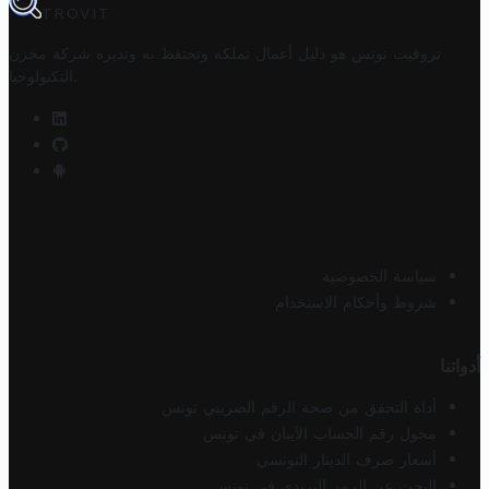
TROVIT
تروفيت تونس هو دليل أعمال تملكه وتحتفظ به وتديره
شركة مخزن
.
التكنولوجيا
سياسة الخصوصية
شروط وأحكام الاستخدام
أدواتنا
أداة التحقق من صحة الرقم الضريبي تونس
محول رقم الحساب الآيبان في تونس
أسعار صرف الدينار التونسي
البحث عن الرمز البريدي في تونس