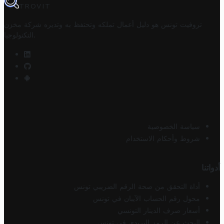
TROVIT
تروفيت تونس هو دليل أعمال تملكه وتحتفظ به وتديره
شركة مخزن
.
التكنولوجيا
سياسة الخصوصية
شروط وأحكام الاستخدام
أدواتنا
أداة التحقق من صحة الرقم الضريبي تونس
محول رقم الحساب الآيبان في تونس
أسعار صرف الدينار التونسي
البحث عن الرمز البريدي في تونس