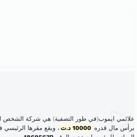
علائمي ايموب(في طور التصفية) هي شركة الشخص الو
برأس مال قدره
10000 د.ت
، ويقع مقرها الرئيسي في أم ج5 الطابق الأرضي شقة5 أ1 جوهرة الكرم