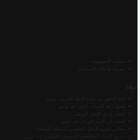
سياسة الخصوصية
شروط وأحكام الاستخدام
أدواتنا
أداة التحقق من صحة الرقم الضريبي تونس
محول رقم الحساب الآيبان في تونس
أسعار صرف الدينار التونسي
البحث عن الرمز البريدي في تونس
محاكي ضريبة الدخل الشخصي للموظف/المتقاعد
ضريبة الدخل للمتقاعدين الفرنسيين المقيمين في تونس