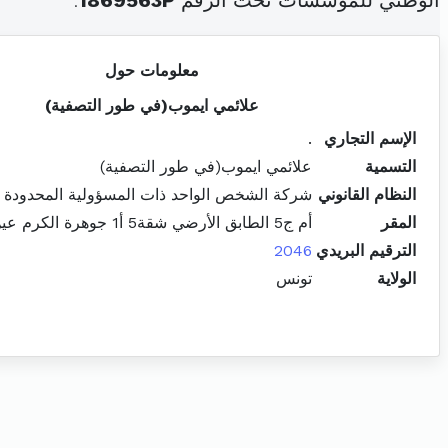
الوطني للمؤسسات تحت الرقم
1869563P
.
معلومات حول
علائمي ايموب(في طور التصفية)
الإسم التجاري
.
التسمية
علائمي ايموب(في طور التصفية)
النظام القانوني
شركة الشخص الواحد ذات المسؤولية المحدودة
المقر
أم ج5 الطابق الأرضي شقة5 أ1 جوهرة الكرم عين زغوان المرسى
الترقيم البريدي
2046
الولاية
تونس