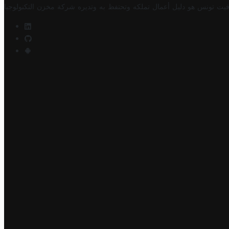
فيت تونس هو دليل أعمال تملكه وتحتفظ به وتديره
شركة مخزن التكنولوجيا