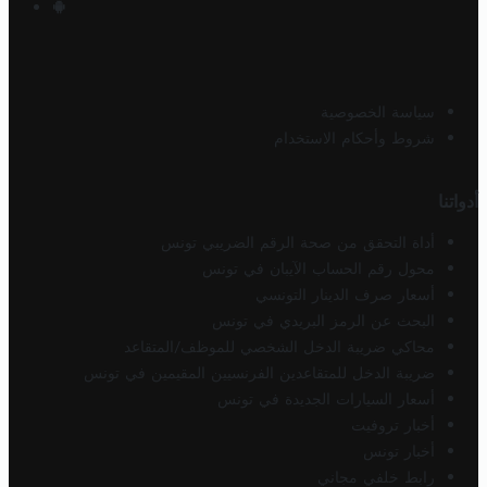
سياسة الخصوصية
شروط وأحكام الاستخدام
أدواتنا
أداة التحقق من صحة الرقم الضريبي تونس
محول رقم الحساب الآيبان في تونس
أسعار صرف الدينار التونسي
البحث عن الرمز البريدي في تونس
محاكي ضريبة الدخل الشخصي للموظف/المتقاعد
ضريبة الدخل للمتقاعدين الفرنسيين المقيمين في تونس
أسعار السيارات الجديدة في تونس
أخبار تروفيت
أخبار تونس
رابط خلفي مجاني