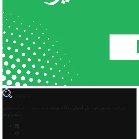
TROVIT
تروفيت تونس هو دليل أعمال تملكه وتحتفظ به وتديره
شركة مخزن
.
التكنولوجيا