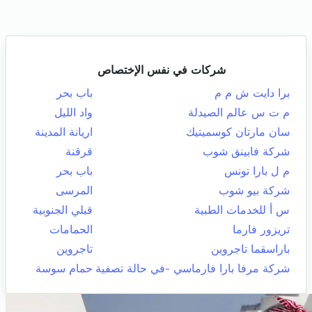
شركات في نفس الإختصاص
برا دايت ش م م
باب بحر
م ت س عالم الصيدلة
واد الليل
سان مارتان كوسميتيك
اريانة المدينة
شركة فابينق شوب
قرقنة
م ل بارا تونس
باب بحر
شركة بيو شوب
المرسى
س أ للخدمات الطبية
قبلي الجنوبية
تريزور فارما
الحمامات
باراسقما تاجروين
تاجروين
شركة مرفا بارا فارماسي -في حالة تصفية
حمام سوسة