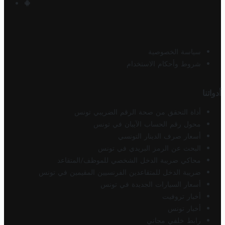
سياسة الخصوصية
شروط وأحكام الاستخدام
أدواتنا
أداة التحقق من صحة الرقم الضريبي تونس
محول رقم الحساب الآيبان في تونس
أسعار صرف الدينار التونسي
البحث عن الرمز البريدي في تونس
محاكي ضريبة الدخل الشخصي للموظف/المتقاعد
ضريبة الدخل للمتقاعدين الفرنسيين المقيمين في تونس
أسعار السيارات الجديدة في تونس
أخبار تروفيت
أخبار تونس
رابط خلفي مجاني