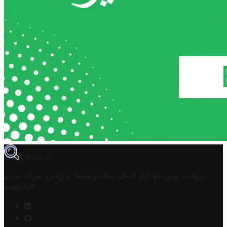
TROVIT
تروفيت تونس هو دليل أعمال تملكه وتحتفظ به وتديره
شركة مخزن
.
التكنولوجيا