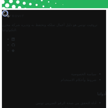
TROVIT
تروفيت تونس هو دليل أعمال تملكه وتحتفظ به وتديره
شركة مخزن
.
التكنولوجيا
سياسة الخصوصية
شروط وأحكام الاستخدام
أدواتنا
أداة التحقق من صحة الرقم الضريبي تونس