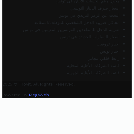
محول رقم الحساب الآيبان في تونس
أسعار صرف الدينار التونسي
البحث عن الرمز البريدي في تونس
محاكي ضريبة الدخل الشخصي للموظف/المتقاعد
ضريبة الدخل للمتقاعدين الفرنسيين المقيمين في تونس
أسعار السيارات الجديدة في تونس
أخبار تروفيت
أخبار تونس
رابط خلفي مجاني
قائمة الشركات الأهلية المحلية
قائمة الشركات الأهلية الجهوية
2025 © Trovit. All Rights Reserved.
Powered By
MegaWeb
.