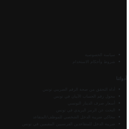
سياسة الخصوصية
شروط وأحكام الاستخدام
أدواتنا
أداة التحقق من صحة الرقم الضريبي تونس
محول رقم الحساب الآيبان في تونس
أسعار صرف الدينار التونسي
البحث عن الرمز البريدي في تونس
محاكي ضريبة الدخل الشخصي للموظف/المتقاعد
ضريبة الدخل للمتقاعدين الفرنسيين المقيمين في تونس