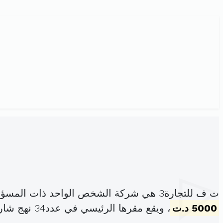
ت ف للتجارة3 هي شركة الشخص الواحد ذات المسؤولية المحدودة ، مسجلة تحت الهوية
5000 د.ت
، ويقع مقرها الرئيسي في عدد34 نهج شارل ديقول باب بحر (