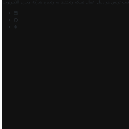
فيت تونس هو دليل أعمال تملكه وتحتفظ به وتديره
شركة مخزن التكنولوجيا