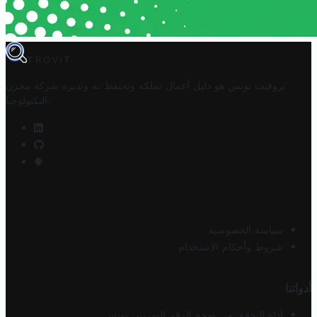
TROVIT
تروفيت تونس هو دليل أعمال تملكه وتحتفظ به وتديره
شركة مخزن
.
التكنولوجيا
سياسة الخصوصية
شروط وأحكام الاستخدام
أدواتنا
أداة التحقق من صحة الرقم الضريبي تونس