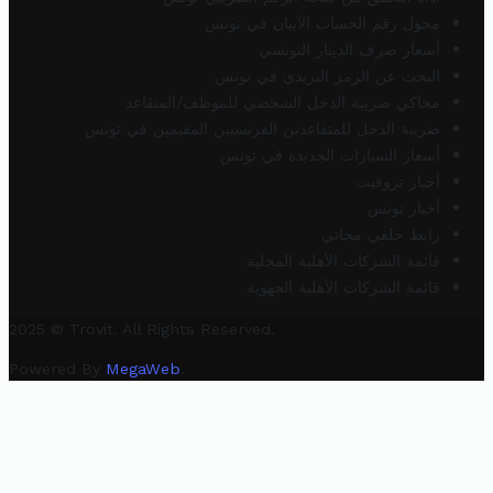
محول رقم الحساب الآيبان في تونس
أسعار صرف الدينار التونسي
البحث عن الرمز البريدي في تونس
محاكي ضريبة الدخل الشخصي للموظف/المتقاعد
ضريبة الدخل للمتقاعدين الفرنسيين المقيمين في تونس
أسعار السيارات الجديدة في تونس
أخبار تروفيت
أخبار تونس
رابط خلفي مجاني
قائمة الشركات الأهلية المحلية
قائمة الشركات الأهلية الجهوية
2025 © Trovit. All Rights Reserved.
Powered By
MegaWeb
.