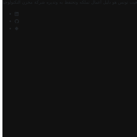
فيت تونس هو دليل أعمال تملكه وتحتفظ به وتديره
شركة مخزن التكنولوجيا