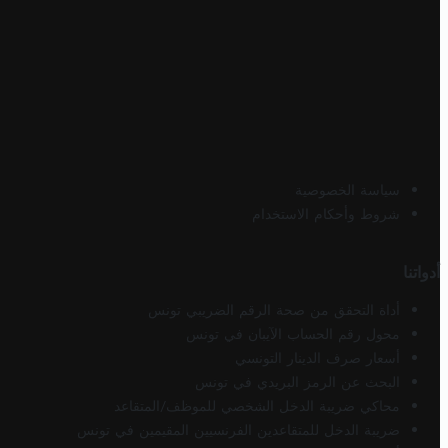
سياسة الخصوصية
شروط وأحكام الاستخدام
أدواتنا
أداة التحقق من صحة الرقم الضريبي تونس
محول رقم الحساب الآيبان في تونس
أسعار صرف الدينار التونسي
البحث عن الرمز البريدي في تونس
محاكي ضريبة الدخل الشخصي للموظف/المتقاعد
ضريبة الدخل للمتقاعدين الفرنسيين المقيمين في تونس