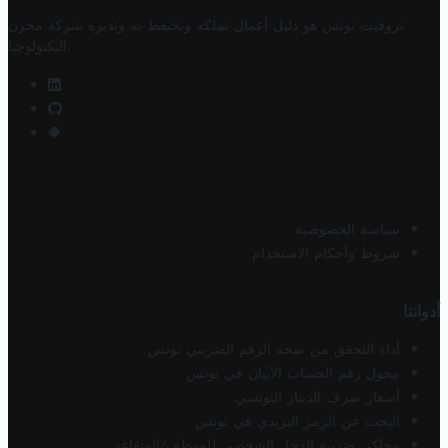
تروفيت تونس هو دليل أعمال تملكه وتحتفظ به وتديره
شركة مخزن
.
التكنولوجيا
سياسة الخصوصية
شروط وأحكام الاستخدام
أدواتنا
أداة التحقق من صحة الرقم الضريبي تونس
محول رقم الحساب الآيبان في تونس
أسعار صرف الدينار التونسي
البحث عن الرمز البريدي في تونس
محاكي ضريبة الدخل الشخصي للموظف/المتقاعد