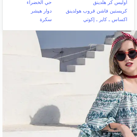
اوليس كر هلدينق
حي الخضراء
كريستين فاشن قروب هولدينق
دوار هيشر
اكساس ـ كاير ـ إكوتي
سكرة