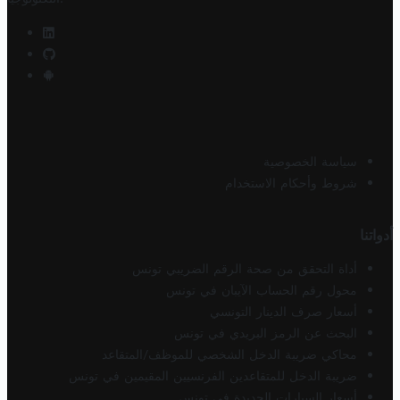
سياسة الخصوصية
شروط وأحكام الاستخدام
أدواتنا
أداة التحقق من صحة الرقم الضريبي تونس
محول رقم الحساب الآيبان في تونس
أسعار صرف الدينار التونسي
البحث عن الرمز البريدي في تونس
محاكي ضريبة الدخل الشخصي للموظف/المتقاعد
ضريبة الدخل للمتقاعدين الفرنسيين المقيمين في تونس
أسعار السيارات الجديدة في تونس