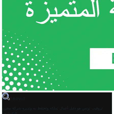
TROVIT
تروفيت تونس هو دليل أعمال تملكه وتحتفظ به وتديره
شركة مخزن
.
التكنولوجيا