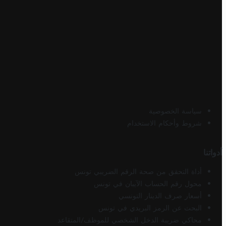
سياسة الخصوصية
شروط وأحكام الاستخدام
أدواتنا
أداة التحقق من صحة الرقم الضريبي تونس
محول رقم الحساب الآيبان في تونس
أسعار صرف الدينار التونسي
البحث عن الرمز البريدي في تونس
محاكي ضريبة الدخل الشخصي للموظف/المتقاعد