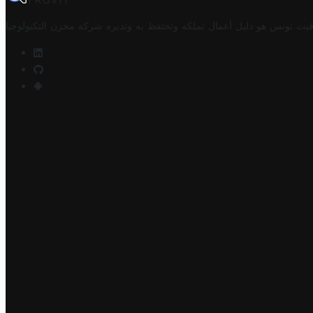
TROVIT
فيت تونس هو دليل أعمال تملكه وتحتفظ به وتديره
شركة مخزن التكنولوجيا