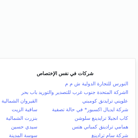
شركات في نفس الإختصاص
النورس للتجارة الدولية ش م م
ااشركة المتحدة جنوب غرب للتصدير والتوريد
باب بحر
علويني ترايدنق كومبني
القيروان الشمالية
شركة ايديال اكسبور* في حالة تصفية
ساقية الزيت
كاب انجيلا ترايدينغ سلوشن
بنزرت الشمالية
همامي ترادينق كمباني هتس
سيدي حسين
شركة سام ترادينغ
سوسة المدينة