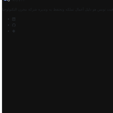
TROVIT
فيت تونس هو دليل أعمال تملكه وتحتفظ به وتديره
شركة مخزن التكنولوجيا