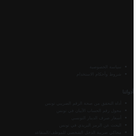
سياسة الخصوصية
شروط وأحكام الاستخدام
أدواتنا
أداة التحقق من صحة الرقم الضريبي تونس
محول رقم الحساب الآيبان في تونس
أسعار صرف الدينار التونسي
البحث عن الرمز البريدي في تونس
محاكي ضريبة الدخل الشخصي للموظف/المتقاعد