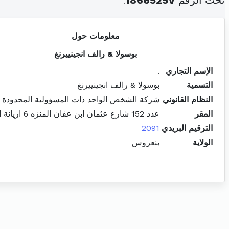
تحت الرقم
1866525V
.
معلومات حول
بوسولا & رالف انجينييرنغ
الإسم التجاري
.
التسمية
بوسولا & رالف انجينييرنغ
النظام القانوني
شركة الشخص الواحد ذات المسؤولية المحدودة
المقر
عدد 152 شارع عثمان ابن عفان المنزه 6 اريانة المدينة
الترقيم البريدي
2091
الولاية
بنعروس