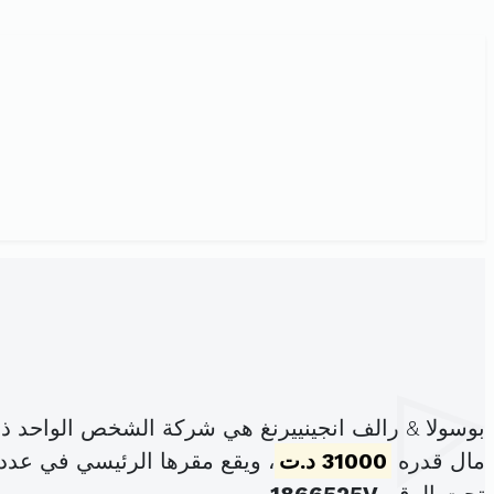
بوسولا & رالف انجينييرنغ هي شركة الشخص الواحد ذ
مال قدره
31000 د.ت
، ويقع مقرها الرئيسي في عدد 152 شارع عثمان ابن عفان المنزه 6 اريانة المدينة