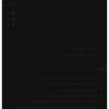
.
التكنولوجيا
سياسة الخصوصية
شروط وأحكام الاستخدام
أدواتنا
أداة التحقق من صحة الرقم الضريبي تونس
محول رقم الحساب الآيبان في تونس
أسعار صرف الدينار التونسي
البحث عن الرمز البريدي في تونس
محاكي ضريبة الدخل الشخصي للموظف/المتقاعد
ضريبة الدخل للمتقاعدين الفرنسيين المقيمين في تونس