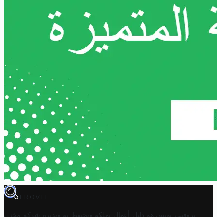
TROVIT
تروفيت تونس هو دليل أعمال تملكه وتحتفظ به وتديره
شركة مخزن