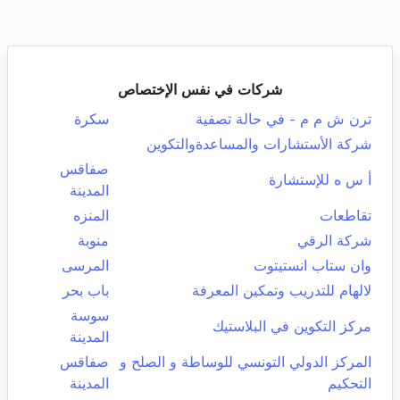
شركات في نفس الإختصاص
ترن ش م م - في حالة تصفية
سكرة
شركة الأستشارات والمساعدةوالتكوين
صفاقس
أ س ه للإستشارة
المدينة
تقاطعات
المنزه
شركة الرقي
منوبة
وان ستاب انستيتوت
المرسى
لالهام للتدريب وتمكين المعرفة
باب بحر
سوسة
مركز التكوين في البلاستيك
المدينة
المركز الدولي التونسي للوساطة و الصلح و
صفاقس
التحكيم
المدينة