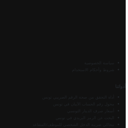
سياسة الخصوصية
شروط وأحكام الاستخدام
أدواتنا
أداة التحقق من صحة الرقم الضريبي تونس
محول رقم الحساب الآيبان في تونس
أسعار صرف الدينار التونسي
البحث عن الرمز البريدي في تونس
محاكي ضريبة الدخل الشخصي للموظف/المتقاعد