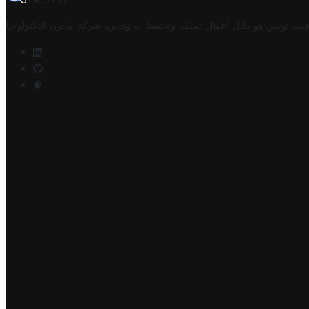
TROVIT
فيت تونس هو دليل أعمال تملكه وتحتفظ به وتديره
شركة مخزن التكنولوجيا