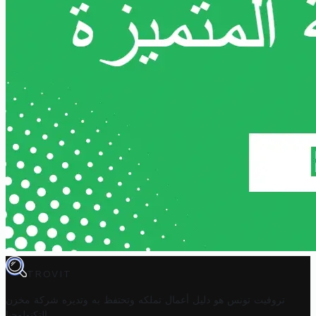
TROVIT
تروفيت تونس هو دليل أعمال تملكه وتحتفظ به وتديره
شركة مخزن
.
التكنولوجيا