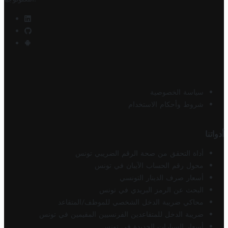
سياسة الخصوصية
شروط وأحكام الاستخدام
أدواتنا
أداة التحقق من صحة الرقم الضريبي تونس
محول رقم الحساب الآيبان في تونس
أسعار صرف الدينار التونسي
البحث عن الرمز البريدي في تونس
محاكي ضريبة الدخل الشخصي للموظف/المتقاعد
ضريبة الدخل للمتقاعدين الفرنسيين المقيمين في تونس
أسعار السيارات الجديدة في تونس