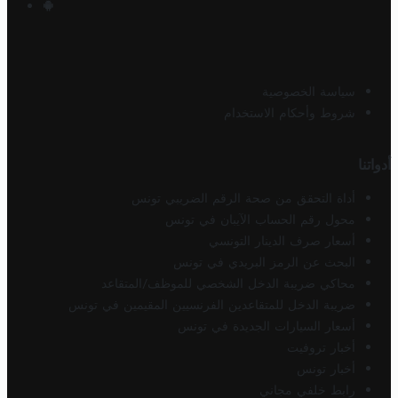
سياسة الخصوصية
شروط وأحكام الاستخدام
أدواتنا
أداة التحقق من صحة الرقم الضريبي تونس
محول رقم الحساب الآيبان في تونس
أسعار صرف الدينار التونسي
البحث عن الرمز البريدي في تونس
محاكي ضريبة الدخل الشخصي للموظف/المتقاعد
ضريبة الدخل للمتقاعدين الفرنسيين المقيمين في تونس
أسعار السيارات الجديدة في تونس
أخبار تروفيت
أخبار تونس
رابط خلفي مجاني