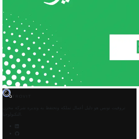
TROVIT
تروفيت تونس هو دليل أعمال تملكه وتحتفظ به وتديره
شركة مخزن
.
التكنولوجيا