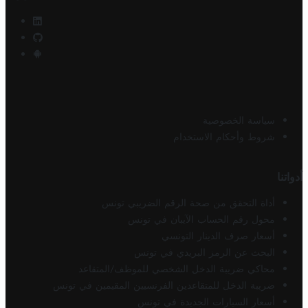
سياسة الخصوصية
شروط وأحكام الاستخدام
أدواتنا
أداة التحقق من صحة الرقم الضريبي تونس
محول رقم الحساب الآيبان في تونس
أسعار صرف الدينار التونسي
البحث عن الرمز البريدي في تونس
محاكي ضريبة الدخل الشخصي للموظف/المتقاعد
ضريبة الدخل للمتقاعدين الفرنسيين المقيمين في تونس
أسعار السيارات الجديدة في تونس