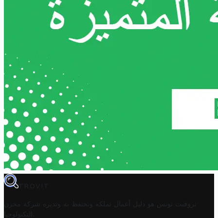
TROVIT
تروفيت تونس هو دليل أعمال تملكه وتحتفظ به وتديره
شركة مخزن
.
التكنولوجيا