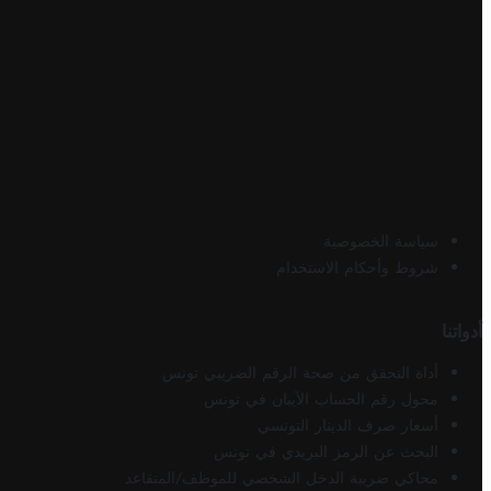
سياسة الخصوصية
شروط وأحكام الاستخدام
أدواتنا
أداة التحقق من صحة الرقم الضريبي تونس
محول رقم الحساب الآيبان في تونس
أسعار صرف الدينار التونسي
البحث عن الرمز البريدي في تونس
محاكي ضريبة الدخل الشخصي للموظف/المتقاعد