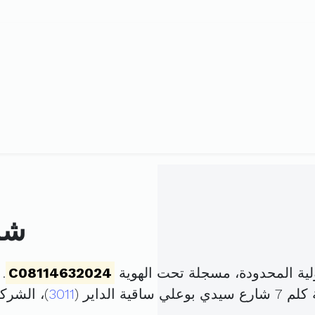
شر
ية المحدودة، مسجلة تحت الهوية
C08114632024
. ت
الداير (
3011
)، الشر