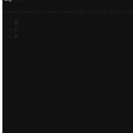
TROVIT
فيت تونس هو دليل أعمال تملكه وتحتفظ به وتديره
شركة مخزن التكنولوجيا