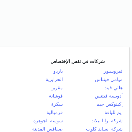
شركات في نفس الإختصاص
فيروسبور
باردو
ميامي فيتناس
الحرايرية
هلثي فيت
مقرين
أدويسة فيتنس
فوشانة
إكينوكس جيم
سكرة
ايم للياقة
قرمبالية
شركة برانا بيلات
سوسة الجوهرة
شركة انسايد كلوب
صفاقس المدينة