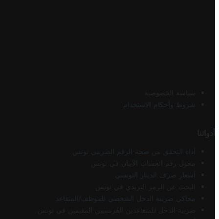
سياسة الخصوصية
شروط وأحكام الاستخدام
أدواتنا
أداة التحقق من صحة الرقم الضريبي تونس
محول رقم الحساب الآيبان في تونس
أسعار صرف الدينار التونسي
البحث عن الرمز البريدي في تونس
محاكي ضريبة الدخل الشخصي للموظف/المتقاعد
ضريبة الدخل للمتقاعدين الفرنسيين المقيمين في تونس