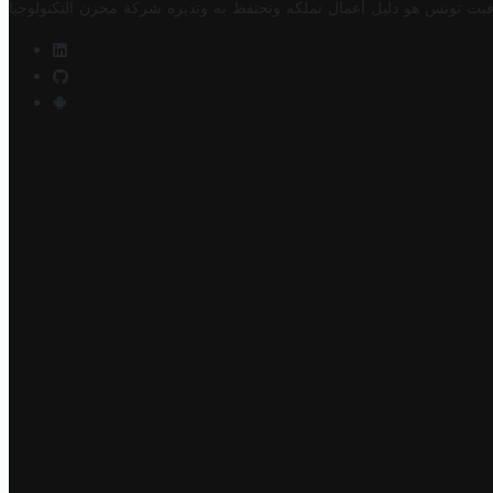
فيت تونس هو دليل أعمال تملكه وتحتفظ به وتديره
شركة مخزن التكنولوجيا