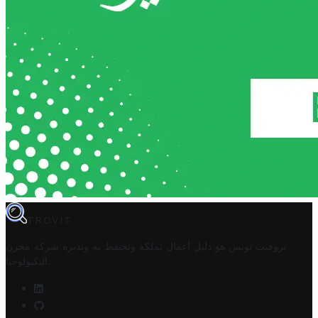
TROVIT
تروفيت تونس هو دليل أعمال تملكه وتحتفظ به وتديره
شركة مخزن
.
التكنولوجيا