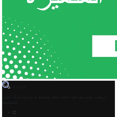
TROVIT
تروفيت تونس هو دليل أعمال تملكه وتحتفظ به وتديره
شركة مخزن
.
التكنولوجيا