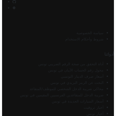
سياسة الخصوصية
شروط وأحكام الاستخدام
أدواتنا
أداة التحقق من صحة الرقم الضريبي تونس
محول رقم الحساب الآيبان في تونس
أسعار صرف الدينار التونسي
البحث عن الرمز البريدي في تونس
محاكي ضريبة الدخل الشخصي للموظف/المتقاعد
ضريبة الدخل للمتقاعدين الفرنسيين المقيمين في تونس
أسعار السيارات الجديدة في تونس
أخبار تروفيت
أخبار تونس