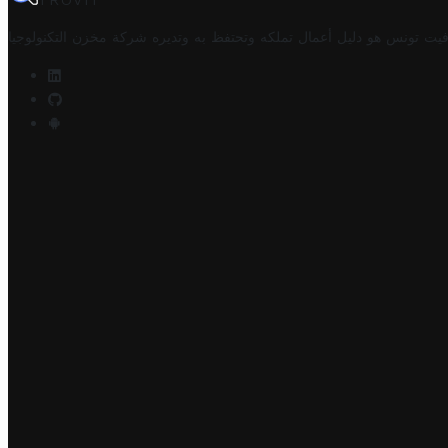
TROVIT
فيت تونس هو دليل أعمال تملكه وتحتفظ به وتديره
شركة مخزن التكنولوجيا