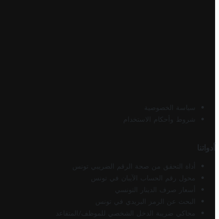
سياسة الخصوصية
شروط وأحكام الاستخدام
أدواتنا
أداة التحقق من صحة الرقم الضريبي تونس
محول رقم الحساب الآيبان في تونس
أسعار صرف الدينار التونسي
البحث عن الرمز البريدي في تونس
محاكي ضريبة الدخل الشخصي للموظف/المتقاعد