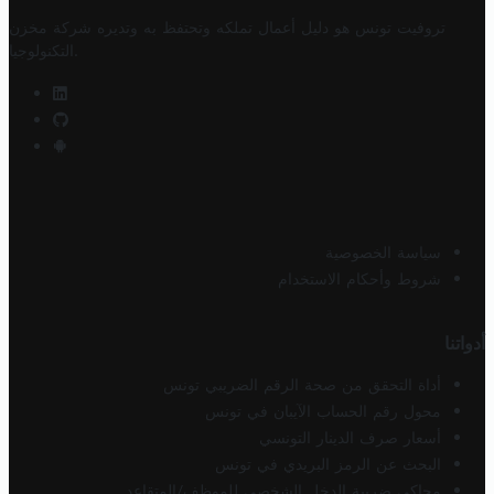
تروفيت تونس هو دليل أعمال تملكه وتحتفظ به وتديره
شركة مخزن
.
التكنولوجيا
سياسة الخصوصية
شروط وأحكام الاستخدام
أدواتنا
أداة التحقق من صحة الرقم الضريبي تونس
محول رقم الحساب الآيبان في تونس
أسعار صرف الدينار التونسي
البحث عن الرمز البريدي في تونس
محاكي ضريبة الدخل الشخصي للموظف/المتقاعد