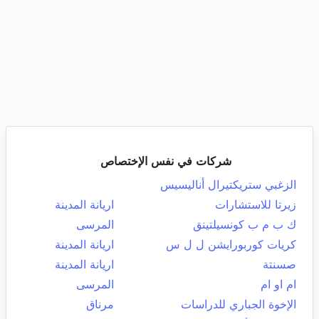
شركات في نفس الإختصاص
الزغبي ستريكتيرال أناليسيس
زيرتا للاستشارات
اريانة المدينة
ك ب م ب كونسيلتينق
المرسى
كريات كوربورايشن ل ل س
اريانة المدينة
صسنتة
اريانة المدينة
ام او ام
المرسى
الإخوة الجباري للدراسات
مرناق