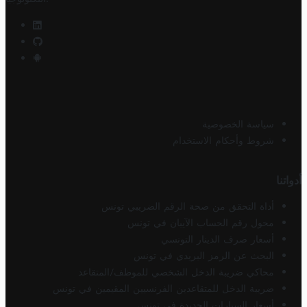
سياسة الخصوصية
شروط وأحكام الاستخدام
أدواتنا
أداة التحقق من صحة الرقم الضريبي تونس
محول رقم الحساب الآيبان في تونس
أسعار صرف الدينار التونسي
البحث عن الرمز البريدي في تونس
محاكي ضريبة الدخل الشخصي للموظف/المتقاعد
ضريبة الدخل للمتقاعدين الفرنسيين المقيمين في تونس
أسعار السيارات الجديدة في تونس