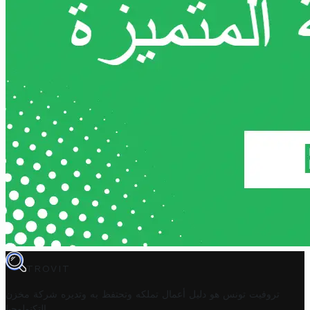
TROVIT
تروفيت تونس هو دليل أعمال تملكه وتحتفظ به وتديره
شركة مخزن
.
التكنولوجيا