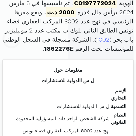
الهوية
C0197772024
. تم تأسيسها في 6 مارس
2024 برأس مال قدره
2000 د.ت
، ويقع مقرها
الرئيسي في نهج عدد 8002 المركب العقاري فضاء
تونس الطابق الثاني بلوك ب مكتب عدد 2 مونبليزير
باب بحر (
1002
)، الشركة مسجلة في السجل الوطني
للمؤسسات تحت الرقم
1862276E
.
معلومات حول
ل س االدولية للاستشارات
الإسم
.
التجاري
التسمية
ل س االدولية للاستشارات
النظام
شركة الشخص الواحد ذات المسؤولية المحدودة
القانوني
نهج عدد 8002 المركب العقاري فضاء تونس