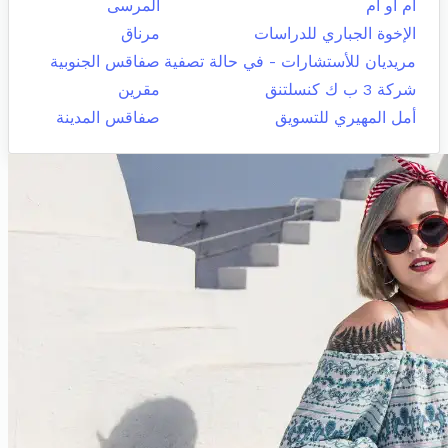
ام او ام
المرسى
الإخوة الجباري للدراسات
مرناق
مريديان للأستشارات - في حالة تصفية
صفاقس الجنوبية
شركة 3 ب ك كنسلتنق
مقرين
أمل المهيري للتسويق
صفاقس المدينة