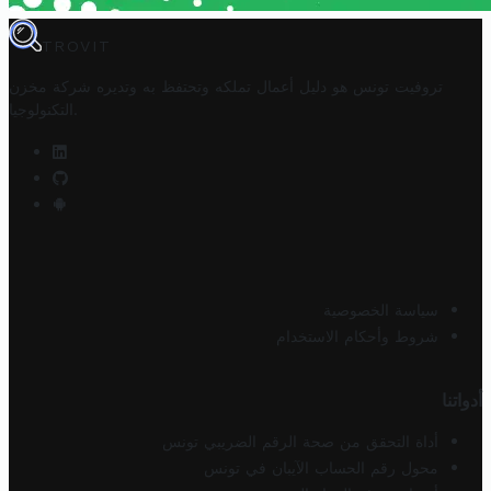
TROVIT
تروفيت تونس هو دليل أعمال تملكه وتحتفظ به وتديره
شركة مخزن
.
التكنولوجيا
سياسة الخصوصية
شروط وأحكام الاستخدام
أدواتنا
أداة التحقق من صحة الرقم الضريبي تونس
محول رقم الحساب الآيبان في تونس