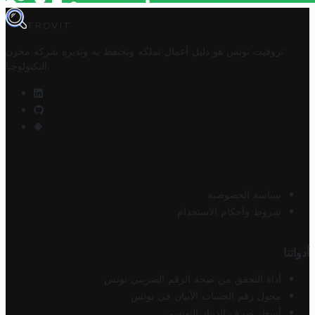
TROVIT
تروفيت تونس هو دليل أعمال تملكه وتحتفظ به وتديره
شركة مخزن
.
التكنولوجيا
سياسة الخصوصية
شروط وأحكام الاستخدام
أدواتنا
أداة التحقق من صحة الرقم الضريبي تونس
محول رقم الحساب الآيبان في تونس
أسعار صرف الدينار التونسي