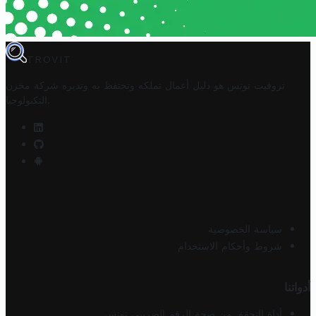
TROVIT
تروفيت تونس هو دليل أعمال تملكه وتحتفظ به وتديره
شركة مخزن
.
التكنولوجيا
سياسة الخصوصية
شروط وأحكام الاستخدام
أدواتنا
أداة التحقق من صحة الرقم الضريبي تونس