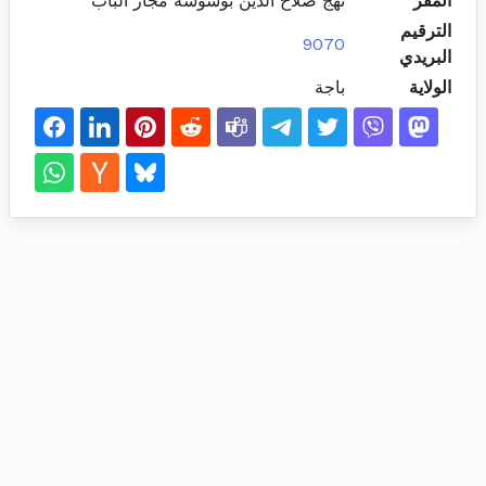
المقر
نهج صلاح الدين بوشوشة مجاز الباب
الترقيم
9070
البريدي
الولاية
باجة