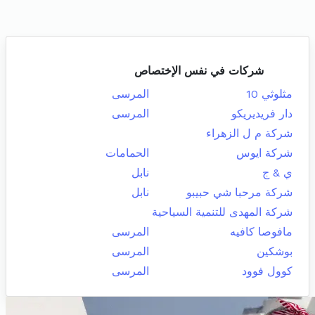
شركات في نفس الإختصاص
مثلوثي 10
المرسى
دار فريديريكو
المرسى
شركة م ل الزهراء
شركة ايوس
الحمامات
ي & ج
نابل
شركة مرحبا شي حبيبو
نابل
شركة المهدى للتنمية السياحية
مافوصا كافيه
المرسى
بوشكين
المرسى
كوول فوود
المرسى