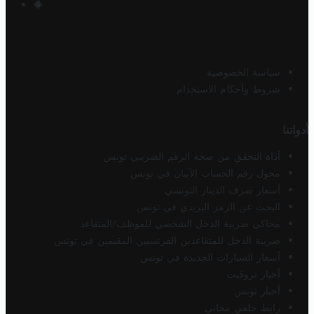
سياسة الخصوصية
شروط وأحكام الاستخدام
أدواتنا
أداة التحقق من صحة الرقم الضريبي تونس
محول رقم الحساب الآيبان في تونس
أسعار صرف الدينار التونسي
البحث عن الرمز البريدي في تونس
محاكي ضريبة الدخل الشخصي للموظف/المتقاعد
ضريبة الدخل للمتقاعدين الفرنسيين المقيمين في تونس
أسعار السيارات الجديدة في تونس
أخبار تروفيت
أخبار تونس
رابط خلفي مجاني