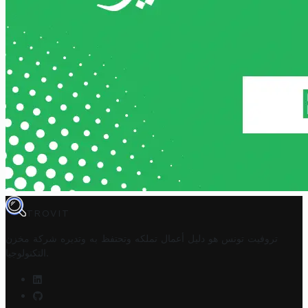
TROVIT
تروفيت تونس هو دليل أعمال تملكه وتحتفظ به وتديره
شركة مخزن
.
التكنولوجيا