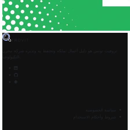
TROVIT
تروفيت تونس هو دليل أعمال تملكه وتحتفظ به وتديره
شركة مخزن
.
التكنولوجيا
سياسة الخصوصية
شروط وأحكام الاستخدام