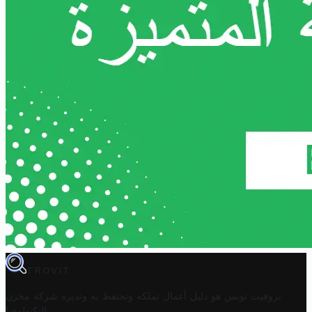
TROVIT
تروفيت تونس هو دليل أعمال تملكه وتحتفظ به وتديره
شركة مخزن
.
التكنولوجيا