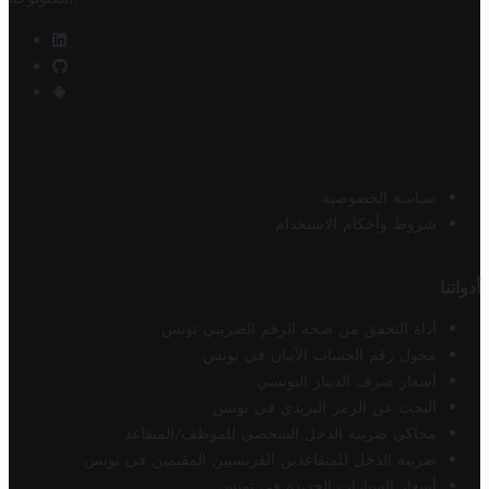
سياسة الخصوصية
شروط وأحكام الاستخدام
أدواتنا
أداة التحقق من صحة الرقم الضريبي تونس
محول رقم الحساب الآيبان في تونس
أسعار صرف الدينار التونسي
البحث عن الرمز البريدي في تونس
محاكي ضريبة الدخل الشخصي للموظف/المتقاعد
ضريبة الدخل للمتقاعدين الفرنسيين المقيمين في تونس
أسعار السيارات الجديدة في تونس