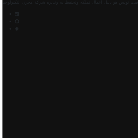
فيت تونس هو دليل أعمال تملكه وتحتفظ به وتديره
شركة مخزن التكنولوجيا