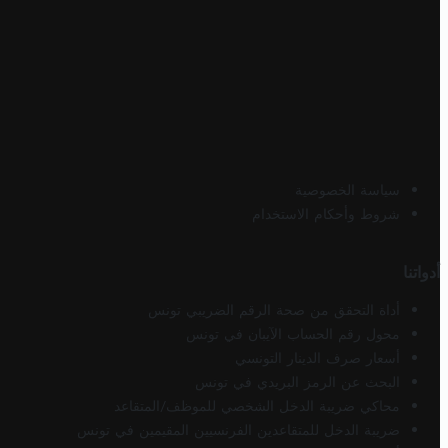
سياسة الخصوصية
شروط وأحكام الاستخدام
أدواتنا
أداة التحقق من صحة الرقم الضريبي تونس
محول رقم الحساب الآيبان في تونس
أسعار صرف الدينار التونسي
البحث عن الرمز البريدي في تونس
محاكي ضريبة الدخل الشخصي للموظف/المتقاعد
ضريبة الدخل للمتقاعدين الفرنسيين المقيمين في تونس