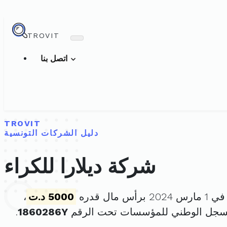
TROVIT
اتصل بنا
TROVIT
دليل الشركات التونسية
شركة ديلارا للكراء
س مال قدره
5000 د.ت
،
لسجل الوطني للمؤسسات تحت الرقم
1860286Y
.